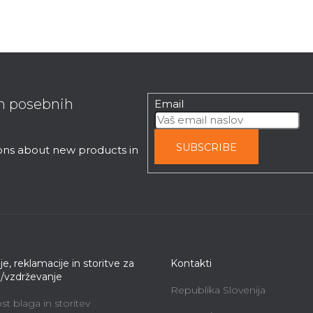
in posebnih
Email
SUBSCRIBE
ions about new products in
je, reklamacije in storitve za
Kontakti
e/vzdrževanje
Republika Slovenija
t blaga in storitev