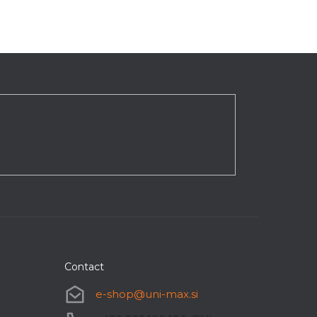
Contact
e-shop
@
uni-max.si