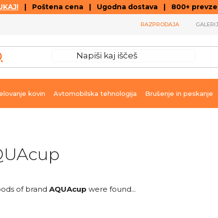
KAJ!
| Poštena cena | Ugodna dostava | 800+ prevzemn
RAZPRODAJA
GALERI
lovanje kovin
Avtomobilska tehnologija
Brušenje in peskanje
QUAcup
ods of brand
AQUAcup
were found...