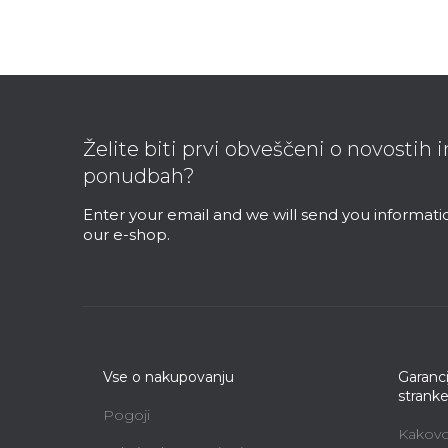
F
o
o
Želite biti prvi obveščeni o novostih 
t
ponudbah?
e
r
Enter your email and we will send you informat
our e-shop.
Vse o nakupovanju
Garanci
strank
Pogoji
Kakovos