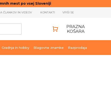
ih mest po vsej Sloveniji
JA ČLANKOV IN VIDEOV
KONTAKTI
VPIŠI SE
PRAZNA
KOŠARA
SHOPPING
CART
Gradnja in hobby
Blagovne znamke
Razprodaja