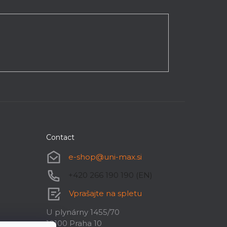
Contact
e-shop
@
uni-max.si
+420 266 190 190 (EN)
Vprašajte na spletu
U plynárny 1455/70
10100 Praha 10