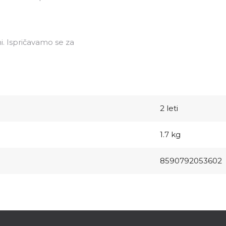
i. Ispričavamo se za
2 leti
1.7 kg
8590792053602