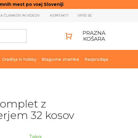
ih mest po vsej Sloveniji
JA ČLANKOV IN VIDEOV
KONTAKTI
VPIŠI SE
PRAZNA
KOŠARA
SHOPPING
CART
Gradnja in hobby
Blagovne znamke
Razprodaja
komplet z
erjem 32 kosov
Takoj