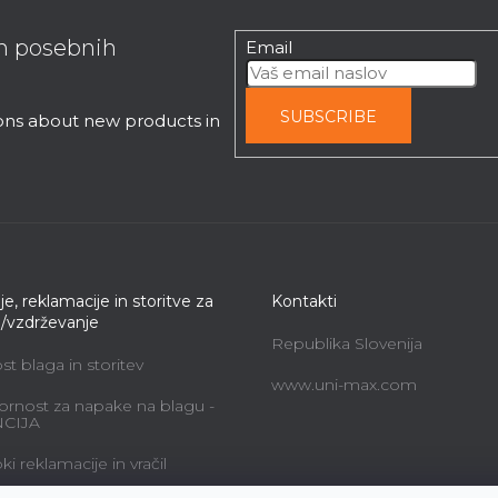
in posebnih
Email
SUBSCRIBE
ions about new products in
je, reklamacije in storitve za
Kontakti
e/vzdrževanje
Republika Slovenija
t blaga in storitev
www.uni-max.com
rnost za napake na blagu -
CIJA
i reklamacije in vračil