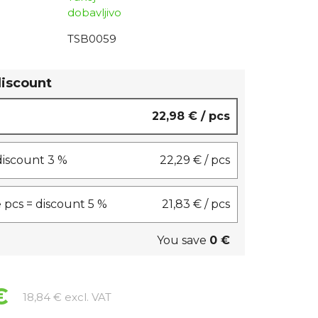
dobavljivo
TSB0059
discount
22,98 €
/ pcs
 discount 3 %
22,29 €
/ pcs
 pcs = discount 5 %
21,83 €
/ pcs
You save
0 €
€
Measure price:
18,84 € excl. VAT