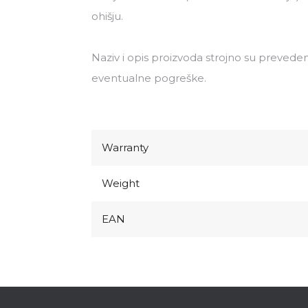
ohišju.
Naziv i opis proizvoda strojno su preveden
eventualne pogreške.
Warranty
Weight
EAN
F