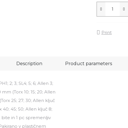
Print
Description
Product parameters
; 2; 3; SL4; 5; 6; Allen 3;
00 mm (Torx 10; 15; 20; Allen
(Torx 25; 27; 30; Allen ključ
 40; 45; 50; Allen ključ 8;
bite in 1 pc spremenljiv
 Pakirano v plastičnem