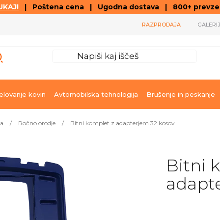
KAJ!
| Poštena cena | Ugodna dostava | 800+ prevzemn
RAZPRODAJA
GALERI
lovanje kovin
Avtomobilska tehnologija
Brušenje in peskanje
ja
/
Ročno orodje
/
Bitni komplet z adapterjem 32 kosov
Bitni 
adapt