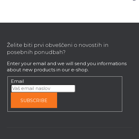
F
o
o
Želite biti prvi obveščeni o novostih in
t
posebnih ponudbah?
e
Enter your email and we will send you informations
r
about new products in our e-shop.
Email
SUBSCRIBE