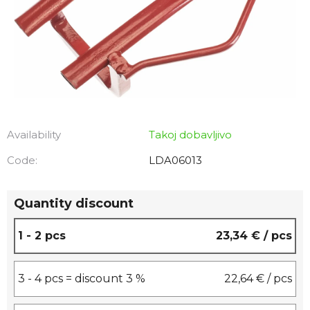
Availability
Takoj dobavljivo
Code:
LDA06013
Quantity discount
1 - 2 pcs
23,34 €
/ pcs
3 - 4 pcs = discount 3 %
22,64 €
/ pcs