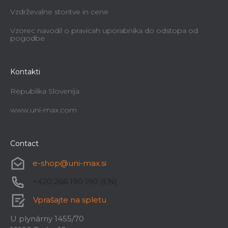
Vzdrževalne storitve in cene
Vzorec navodil o pravicah uporabnika do odstopa od
pogodbe
Kontakti
Republika Slovenija
www.uni-max.com
Contact
e-shop
@
uni-max.si
+420 266 190 190 (EN)
Vprašajte na spletu
U plynárny 1455/70