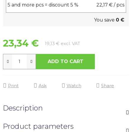
5 and more pcs = discount 5 %
22,17 €
/ pcs
You save
0 €
23,34 €
Measure price:
19,13 € excl. VAT
ADD TO CART
Print
Ask
Watch
Share
Description
Product parameters