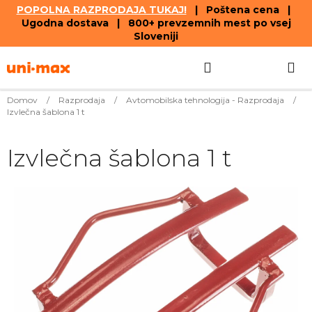
POPOLNA RAZPRODAJA TUKAJ!
| Poštena cena |
Ugodna dostava | 800+ prevzemnih mest po vsej
Sloveniji
Skip
Search
SHOPPIN
to
content
CART
Domov
/
Razprodaja
/
Avtomobilska tehnologija - Razprodaja
/
Izvlečna šablona 1 t
Izvlečna šablona 1 t