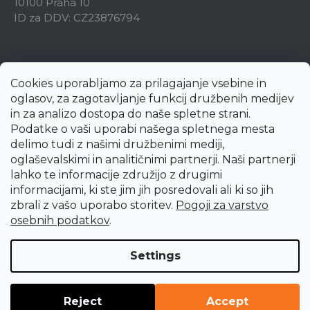
10100 Praha 10
ID za DDV: CZ23876794
Cookies uporabljamo za prilagajanje vsebine in
oglasov, za zagotavljanje funkcij družbenih medijev
in za analizo dostopa do naše spletne strani.
Podatke o vaši uporabi našega spletnega mesta
delimo tudi z našimi družbenimi mediji,
oglaševalskimi in analitičnimi partnerji. Naši partnerji
lahko te informacije združijo z drugimi
informacijami, ki ste jim jih posredovali ali ki so jih
zbrali z vašo uporabo storitev.
Pogoji za varstvo
Created by Shoptet Premium
osebnih podatkov
.
Copyright 2026
uni-max.si
. All rights reserved.
Edit cookie
Settings
settings
Reject
Accept