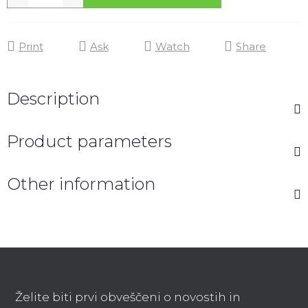
Print
Ask
Watch
Share
Description
Product parameters
Other information
F
o
o
Želite biti prvi obveščeni o novostih in