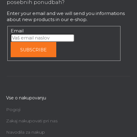
t
posebnih ponudbah?
e
Enter your email and we will send you informations
r
about new products in our e-shop.
Email
SUBSCRIBE
Vse o nakupovanju
Pogoji
Zakaj nakupovati pri nas
Navodila za nakup