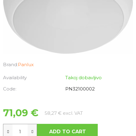
Brand:
Panlux
Availability
Takoj dobavljivo
Code:
PN32100002
71,09 €
Measure price:
58,27 € excl. VAT
ADD TO CART