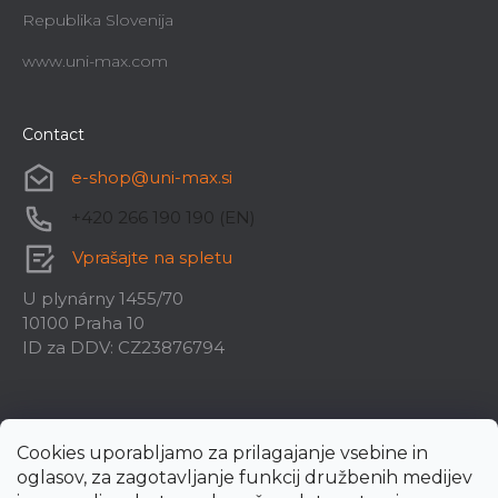
Republika Slovenija
www.uni-max.com
Contact
e-shop
@
uni-max.si
+420 266 190 190 (EN)
Vprašajte na spletu
U plynárny 1455/70
10100 Praha 10
ID za DDV: CZ23876794
Cookies uporabljamo za prilagajanje vsebine in
oglasov, za zagotavljanje funkcij družbenih medijev