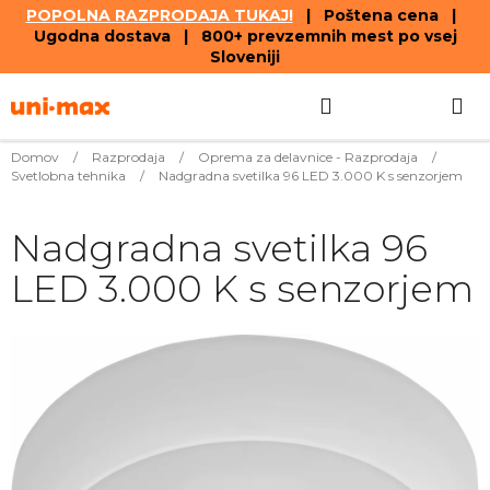
POPOLNA RAZPRODAJA TUKAJ!
| Poštena cena |
Ugodna dostava | 800+ prevzemnih mest po vsej
Sloveniji
Skip
Search
SHOPPIN
to
content
CART
Domov
/
Razprodaja
/
Oprema za delavnice - Razprodaja
/
Svetlobna tehnika
/
Nadgradna svetilka 96 LED 3.000 K s senzorjem
Nadgradna svetilka 96
LED 3.000 K s senzorjem