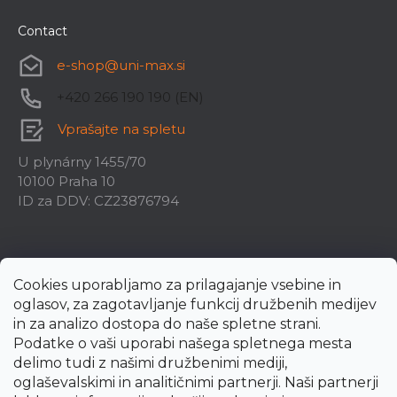
Contact
e-shop
@
uni-max.si
+420 266 190 190 (EN)
Vprašajte na spletu
U plynárny 1455/70
10100 Praha 10
ID za DDV: CZ23876794
Cookies uporabljamo za prilagajanje vsebine in
oglasov, za zagotavljanje funkcij družbenih medijev
in za analizo dostopa do naše spletne strani.
Podatke o vaši uporabi našega spletnega mesta
delimo tudi z našimi družbenimi mediji,
oglaševalskimi in analitičnimi partnerji. Naši partnerji