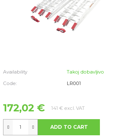
Availability
Takoj dobavljivo
Code:
LR001
172,02 €
Measure price:
141 € excl. VAT
ADD TO CART